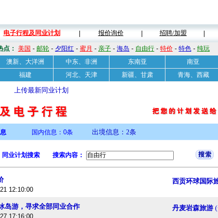
电子行程及同业计划
报价询价
招聘/加盟
|
|
|
热点：
美国
-
邮轮
-
夕阳红
-
蜜月
-
亲子
-
海岛
-
自由行
-
特价
-
特色
-
纯玩
澳新、大洋洲
中东、非洲
东南亚
南亚
福建
河北、天津
新疆、甘肃
青海、西藏
上传最新同业计划
息
国内信息：0条
出境信息：2条
同业计划搜索 搜索内容：
价
西贡环球国际
-21 12:10:00
兰+冰岛游，寻求全部同业合作
丹麦岩森旅游
-27 17:16:00