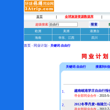
首页
全球旅游资源数据库
|
|
超级搜索
欧洲
美洲
港澳台
海南
华东、江西
四川
首页
-
同业计划
-
关键词:自由行
关键词:自由行 搜索到6信
越南岘港芽庄自由行报
1、
寻全部同业合作
- 2015-5
2012冬季丹麦+格陵
2、
寻全部同业合作
- 2012-7