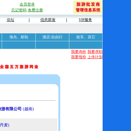
会员登录
忘记密码
免费注册
论坛
信息群发
VIP服务
|
|
海岛、邮轮
酒店/自由行
租车、其它
我要询价
我要求职
我要报价
上传计划
旅游有限公司
(越南)
(丹麦)