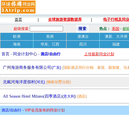
首页
全球旅游资源数据库
电子行程及同
|
|
超级搜索
热点：
美国
-
邮
欧洲
美洲
港澳台
澳新、大洋洲
海南
华东、江西
四川
福建
首页
-
同业计划中心
-
酒店/自由行
上传最新同业计划
广州海游商务服务有限公司
(广东)
(国际酒店同行分销、泰国、新加坡、马
本、欧洲、美国等)
北戴河海洋度假村
(河北)
(独栋别墅出租)
All Season Hotel Milano(四季酒店)
(意大利)
(酒店)
酒店/自由行 -
VIP会员发布的同业计划