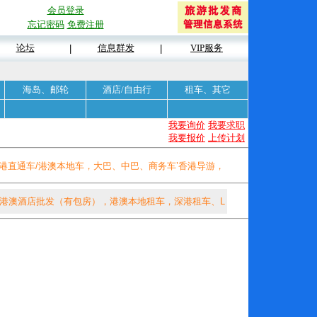
会员登录
忘记密码
免费注册
论坛
信息群发
VIP服务
|
|
海岛、邮轮
酒店/自由行
租车、其它
我要询价
我要求职
我要报价
上传计划
粤港直通车/港澳本地车，大巴、中巴、商务车’香港导游，
(港澳酒店批发（有包房），港澳本地租车，深港租车、L