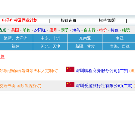
电子行程及同业计划
报价询价
招聘/加盟
|
|
|
热点：
美国
-
邮轮
-
夕阳红
-
蜜月
-
亲子
-
海岛
-
自由行
-
特价
-
特色
-
纯玩
澳新、大洋洲
中东、非洲
东南亚
南亚
福建
河北、天津
新疆、甘肃
青海、西藏
计划
关纯玩购物高端哥尔夫私人定制/订
深圳鵬程商务服务公司
(广东)
(
团餐，团队门票预订)
交通专卖 国际酒店预订)
深圳爱游旅行社有限公司
(广东)
签送关.)