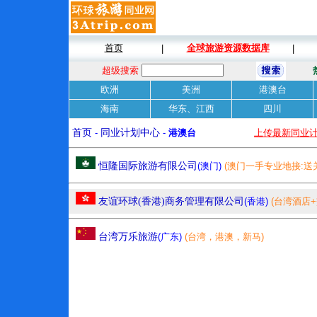
首页
全球旅游资源数据库
|
|
超级搜索
欧洲
美洲
港澳台
海南
华东、江西
四川
首页
-
同业计划中心
-
港澳台
上传最新同业
恒隆国际旅游有限公司
(澳门)
(澳门一手专业地接:送
房/旅游巴商务豪华租车/水舞间门票/商务会议/)
友谊环球(香港)商务管理有限公司
(香港)
(台湾酒店+
台湾万乐旅游
(广东)
(台湾，港澳，新马)