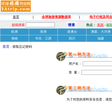
首页
全球旅游资源数据库
电子行程及同
|
|
超级搜索
热点：
美国
-
邮
欧洲
美洲
港澳台
澳新、大洋洲
海南
华东、江西
四川
福建
首页
- 获取忘记密码
用户名：
答 案：
为了对您的资料安全负责，请您发传真至