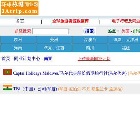
首页
全球旅游资源数据库
电子行程及同
|
|
超级搜索
热点：
美国
-
邮
欧洲
美洲
港澳台
澳新、大洋洲
海南
华东、江西
四川
福建
首页
-
同业计划中心
-
南亚
上传最新同业计划
Captai Holidays Maldives/马尔代夫船长假期旅行社
(马尔代夫)
(马尔
TBi（中国）公司
(印度)
(印度 尼泊尔 不丹 斯里兰卡 孟加拉)