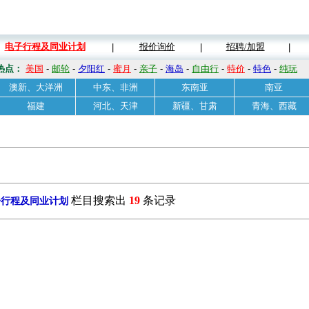
电子行程及同业计划
报价询价
招聘/加盟
|
|
|
热点：
美国
-
邮轮
-
夕阳红
-
蜜月
-
亲子
-
海岛
-
自由行
-
特价
-
特色
-
纯玩
澳新、大洋洲
中东、非洲
东南亚
南亚
福建
河北、天津
新疆、甘肃
青海、西藏
栏目搜索出
19
条记录
子行程及同业计划