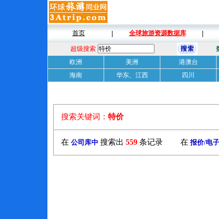
首页
全球旅游资源数据库
|
|
超级搜索
欧洲
美洲
港澳台
海南
华东、江西
四川
搜索关键词：
特价
在
搜索出
559
条记录 在
公司库中
报价/电