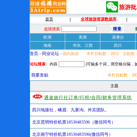
首页
全球旅游资源数据库
|
|
超级搜索
欧洲
美洲
港澳台
海南
华东、江西
四川
首页
-
同业论坛
-
国内旅游 本栏目帖数：2832 总帖数：1
论坛搜索
内容
(可输多个词，用空格分隔，如
我要发贴
本栏目帖数：28
主题
通途旅行社订单/行程/合同/财务管理系统
四川地接社，峨眉、九寨沟。外宾团队。
北京昆明特价机票18530483596（微信同号）
北京南宁特价机票18530483596(微信同号）