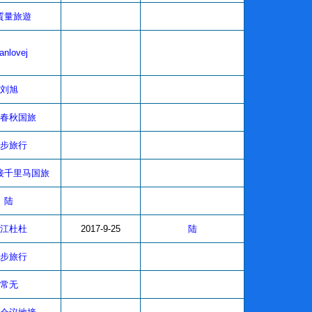
質量旅遊
anlovej
刘旭
春秋国旅
步旅行
接千里马国旅
陆
江杜杜
2017-9-25
陆
步旅行
常无