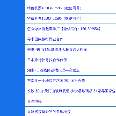
特价机票18503483596（微信同号）
特价机票18503483596（微信同号）
怎么做旅游包车推广【微信/QQ：1561506954】
寻求国内旅行同业合作
香港.澳门订车.珠港澳大桥直通大巴车
日本旅行社寻找合作伙伴
湖南7日游线路诚找代理—高返点
东南亚一手地接寻求国内组团社合作
长沙•韶山•天门山玻璃栈道•大峡谷玻璃桥•张家界国家
台灣地接
寻能够接待外宾的各地地接