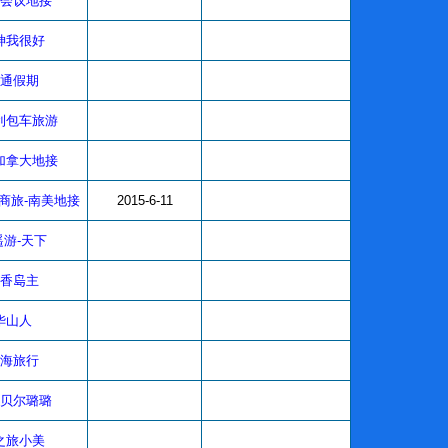
会议地接
神我很好
通假期
利包车旅游
加拿大地接
商旅-南美地接
2015-6-11
遥游-天下
香𡷊主
华山人
海旅行
贝尔璐璐
之旅小美