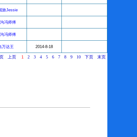
旅Jessie
沟冯师傅
沟冯师傅
岛万达王
2014-8-18
页
上页
1
2
3
4
5
6
7
8
9
10
下页
末页