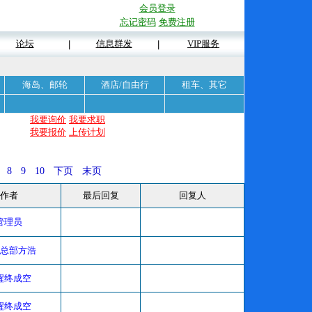
会员登录
忘记密码
免费注册
论坛
信息群发
VIP服务
|
|
海岛、邮轮
酒店/自由行
租车、其它
我要询价
我要求职
我要报价
上传计划
8
9
10
下页
末页
作者
最后回复
回复人
管理员
总部方浩
醒终成空
醒终成空