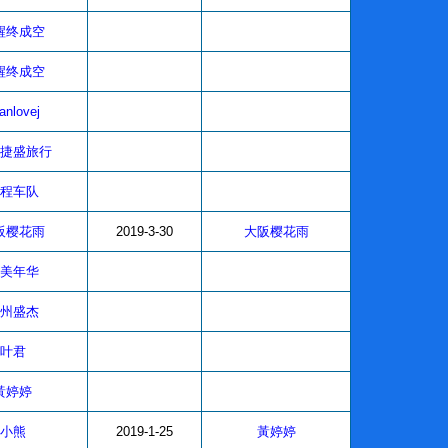
醒终成空
醒终成空
anlovej
捷盛旅行
程车队
阪樱花雨
2019-3-30
大阪樱花雨
美年华
州盛杰
叶君
黃婷婷
小熊
2019-1-25
黃婷婷