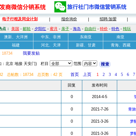
电子行程及同业计划
报价询价
招聘/加盟
|
|
|
热点：
美国
-
邮轮
-
夕阳红
-
蜜月
-
亲子
-
海岛
-
自由行
-
特价
-
特色
-
纯玩
澳新、大洋洲
中东、非洲
东南亚
南亚
福建
河北、天津
新疆、甘肃
青海、西藏
8734
我要发贴
：北京 地接 天安门) 栏目
范围
32 总帖数：18734 总页数：42 页
首页
上页
1
2
3
4
5
6
7
回复
发布时间
0
2014-4-5
0
2021-7-26
青旅
0
2021-3-26
梦
0
2021-3-26
梦