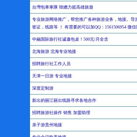
台灣包車車隊 韓總力挺高雄旅遊
专业旅游网络推广，帮您推广各种旅游业务，地接。导
签证，线路等 ！ 有需要的可以加QQ：1561506954 微
中融国际旅行社诚邀包桌！500元/月全含
北海旅游 北海专业地接
招聘旅行社工作人员
天津一日游 专业地接
深度定制游
新出的丽江丽出线路寻求各地合作
招聘旅游社操作 销售 加盟助理
亲子游贵州地接