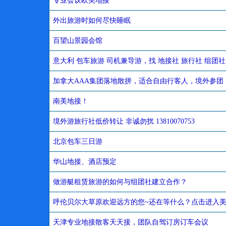
专业会议欧美地接
外出旅游时如何尽快睡眠
百望山景园会馆
意大利 包车旅游 司机兼导游，找 地接社 旅行社 组团社 
加拿大AAA集团落地散拼，适合自由行客人，境外参团
南美地接！
境外游旅行社低价转让 非诚勿扰 13810070753
北京包车三日游
华山地接、酒店预定
做游艇租赁旅游的如何与组团社建立合作？
呼伦贝尔大草原欢迎远方的您~还在等什么？点击进入美
天津专业地接散客天天接，团队自驾订房订车会议